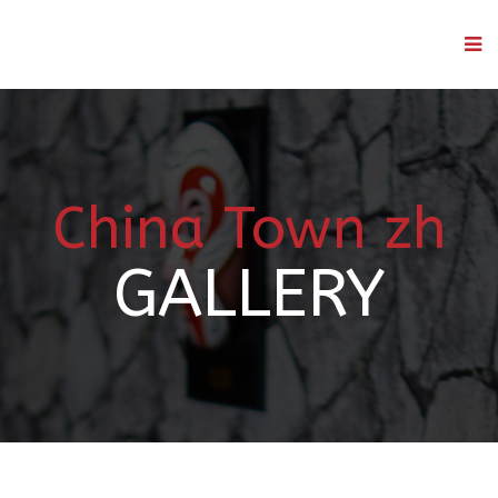
China Town zh
GALLERY